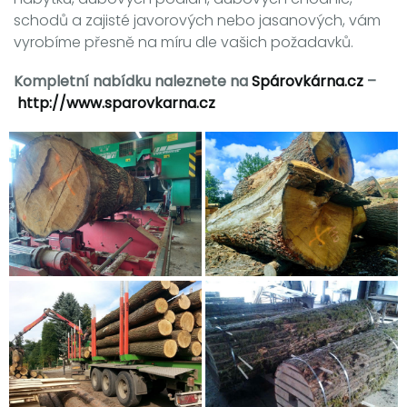
schodů a zajisté javorových nebo jasanových, vám
vyrobíme přesně na míru dle vašich požadavků.
Kompletní nabídku naleznete na
Spárovkárna.cz
–
http://www.sparovkarna.cz