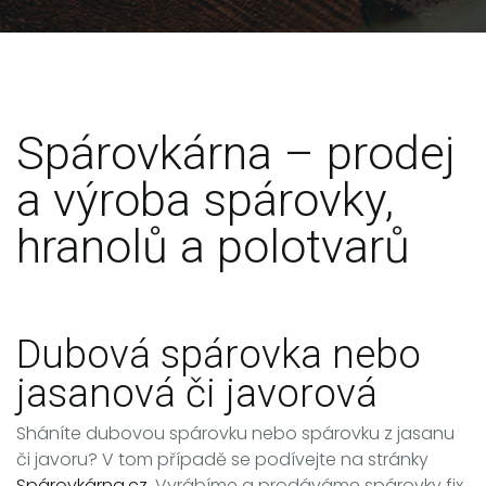
Spárovkárna – prodej
a výroba spárovky,
hranolů a polotvarů
Dubová spárovka nebo
jasanová či javorová
Sháníte dubovou spárovku nebo spárovku z jasanu
či javoru? V tom případě se podívejte na stránky
Spárovkárna.cz
. Vyrábíme a prodáváme spárovky fix