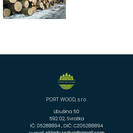
PORT WOOD, s.r.o.
Libušina 50
592 02, Svratka
IČ: 05288894 , DIČ: CZ05288894
e-mail:
sklady.reziva@gmail.com